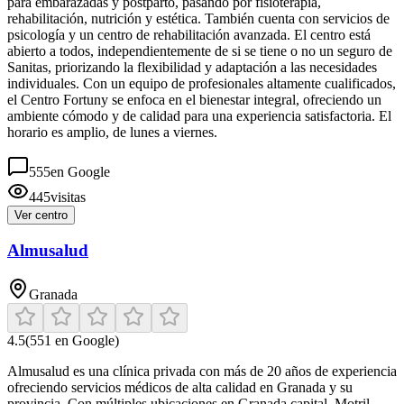
para embarazadas y postparto, pasando por fisioterapia,
rehabilitación, nutrición y estética. También cuenta con servicios de
psicología y un centro de rehabilitación avanzada. El centro está
abierto a todos, independientemente de si se tiene o no un seguro de
Sanitas, priorizando la flexibilidad y adaptación a las necesidades
individuales. Con un equipo de profesionales altamente cualificados,
el Centro Fortuny se enfoca en el bienestar integral, ofreciendo un
ambiente cómodo y de calidad para una experiencia satisfactoria. El
horario es amplio, de lunes a viernes.
555
en Google
445
visitas
Ver centro
Almusalud
Granada
4.5
(
551
en Google)
Almusalud es una clínica privada con más de 20 años de experiencia
ofreciendo servicios médicos de alta calidad en Granada y su
provincia. Con múltiples ubicaciones en Granada capital, Motril,