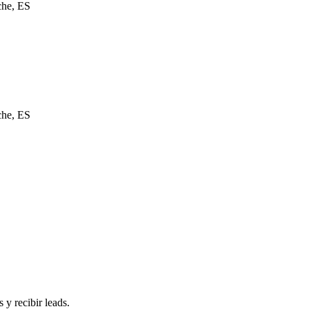
che, ES
che, ES
 y recibir leads.