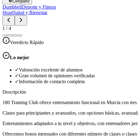
Compartir
Dumbbell
Deporte y Fitness
Heart
Salud y Bienestar
1
/
4
Veredicto Rápido
Lo mejor
✓
Valoración excelente de alumnos
✓
Gran volumen de opiniones verificadas
✓
Información de contacto completa
Descripción
180 Training Club ofrece entrenamiento funcional en Murcia con tres
Clases para principiantes y avanzados, con opciones básicas, avanzada
Entrenamientos adaptados a tu nivel y objetivos, con entrenadores pers
Ofrecemos bonos mensuales con diferentes número de clases o clases 