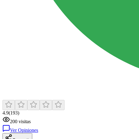
4.9
(
193
)
200
visitas
Ver Opiniones