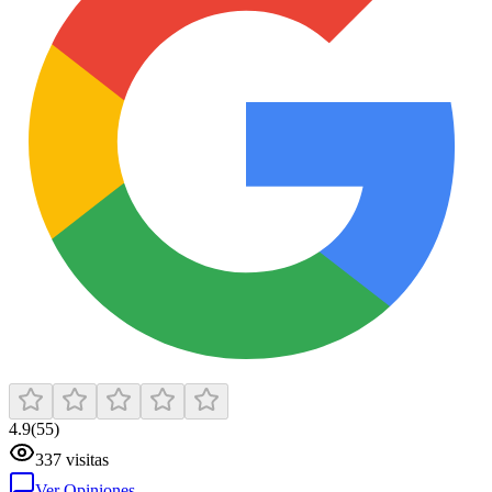
4.9
(
55
)
337
visitas
Ver Opiniones