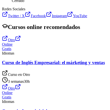
Cerrado
Redes Sociales
Twitter / X
Facebook
Instagram
YouTube
Cursos online recomendados
Otro
Online
Gratis
Idiomas
Curso de Inglés Empresarial: el márketing y ventas
Curso en
Otro
3 semanas
30
h
Otro
Online
Gratis
Idiomas