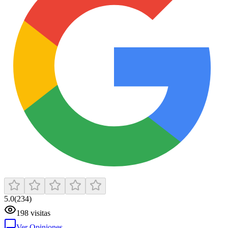
5.0
(
234
)
198
visitas
Ver Opiniones