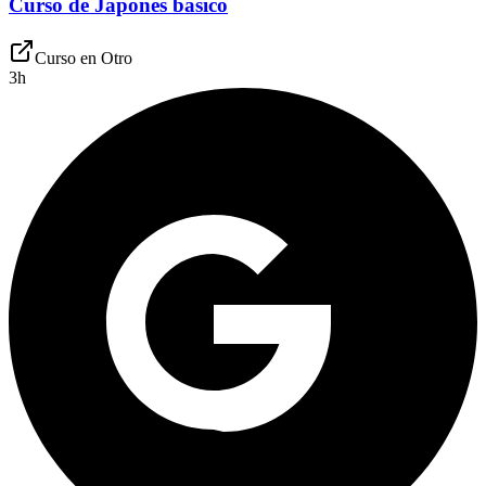
Curso de Japonés básico
Curso en
Otro
3
h