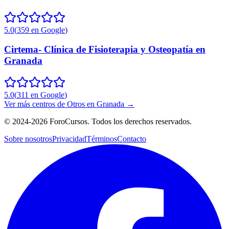
5.0
(
359
en Google
)
Cirtema- Clínica de Fisioterapia y Osteopatía en
Granada
5.0
(
311
en Google
)
Ver más centros de
Otros
en
Granada
→
©
2024-2026
ForoCursos. Todos los derechos reservados.
Sobre nosotros
Privacidad
Términos
Contacto