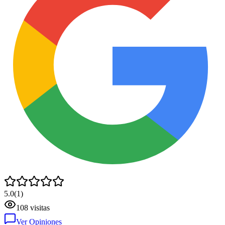
5.0
(
1
)
108
visitas
Ver Opiniones