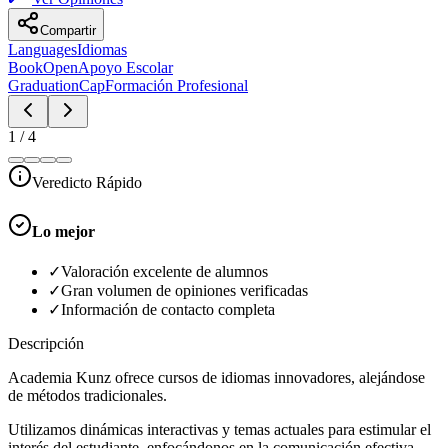
Compartir
Languages
Idiomas
BookOpen
Apoyo Escolar
GraduationCap
Formación Profesional
1
/
4
Veredicto Rápido
Lo mejor
✓
Valoración excelente de alumnos
✓
Gran volumen de opiniones verificadas
✓
Información de contacto completa
Descripción
Academia Kunz ofrece cursos de idiomas innovadores, alejándose
de métodos tradicionales.
Utilizamos dinámicas interactivas y temas actuales para estimular el
interés del estudiante, enfocándonos en la comunicación efectiva.