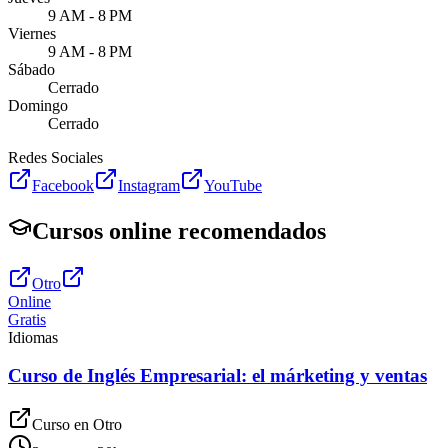
9 AM - 8 PM
Viernes
9 AM - 8 PM
Sábado
Cerrado
Domingo
Cerrado
Redes Sociales
Facebook
Instagram
YouTube
Cursos online recomendados
Otro
Online
Gratis
Idiomas
Curso de Inglés Empresarial: el márketing y ventas
Curso en
Otro