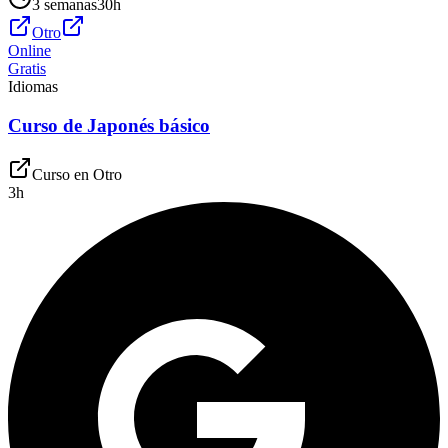
3 semanas
30
h
Otro
Online
Gratis
Idiomas
Curso de Japonés básico
Curso en
Otro
3
h