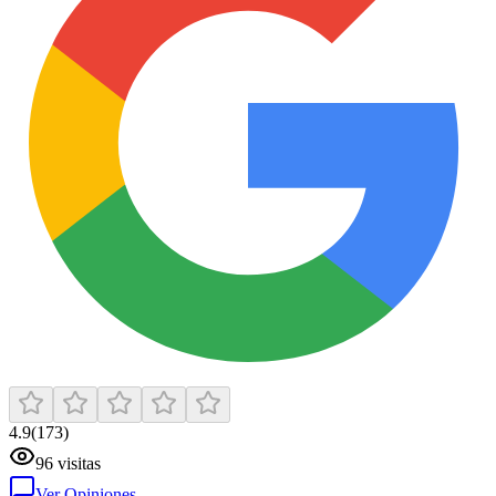
4.9
(
173
)
96
visitas
Ver Opiniones