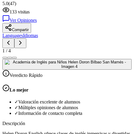
5.0
(
47
)
133
visitas
Ver Opiniones
Compartir
Languages
Idiomas
1
/
4
Veredicto Rápido
Lo mejor
✓
Valoración excelente de alumnos
✓
Múltiples opiniones de alumnos
✓
Información de contacto completa
Descripción
Helen Doron English ofrece clases de inglés inmersivas y divertidas