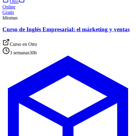
Otro
Online
Gratis
Idiomas
Curso de Inglés Empresarial: el márketing y ventas
Curso en
Otro
3 semanas
30
h