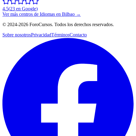
4.5
(
23
en Google
)
Ver más centros de
Idiomas
en
Bilbao
→
©
2024-2026
ForoCursos. Todos los derechos reservados.
Sobre nosotros
Privacidad
Términos
Contacto