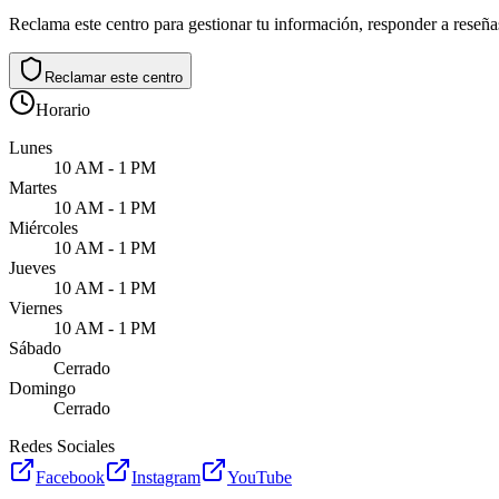
Reclama este centro para gestionar tu información, responder a reseñas
Reclamar este centro
Horario
Lunes
10 AM - 1 PM
Martes
10 AM - 1 PM
Miércoles
10 AM - 1 PM
Jueves
10 AM - 1 PM
Viernes
10 AM - 1 PM
Sábado
Cerrado
Domingo
Cerrado
Redes Sociales
Facebook
Instagram
YouTube