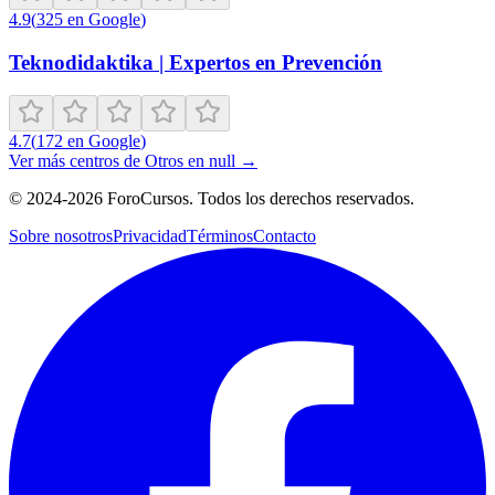
4.9
(
325
en Google
)
Teknodidaktika | Expertos en Prevención
4.7
(
172
en Google
)
Ver más centros de
Otros
en
null
→
©
2024-2026
ForoCursos. Todos los derechos reservados.
Sobre nosotros
Privacidad
Términos
Contacto