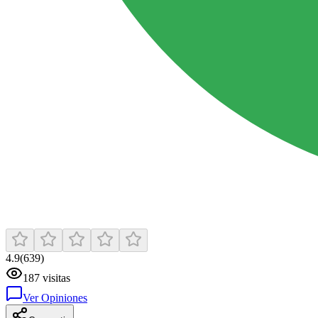
4.9
(
639
)
187
visitas
Ver Opiniones