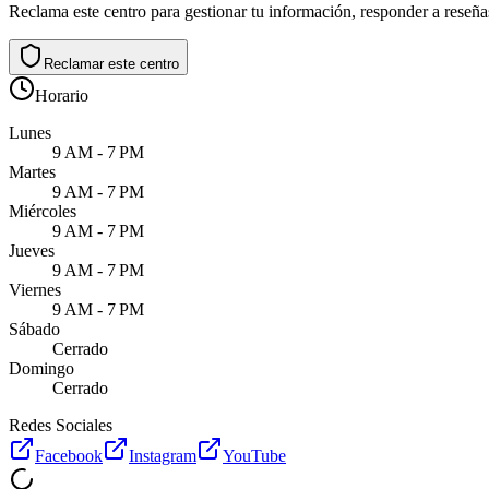
Reclama este centro para gestionar tu información, responder a reseñas
Reclamar este centro
Horario
Lunes
9 AM - 7 PM
Martes
9 AM - 7 PM
Miércoles
9 AM - 7 PM
Jueves
9 AM - 7 PM
Viernes
9 AM - 7 PM
Sábado
Cerrado
Domingo
Cerrado
Redes Sociales
Facebook
Instagram
YouTube