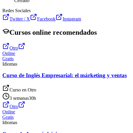
Cerrado
Redes Sociales
Twitter / X
Facebook
Instagram
Cursos online recomendados
Otro
Online
Gratis
Idiomas
Curso de Inglés Empresarial: el márketing y ventas
Curso en
Otro
3 semanas
30
h
Otro
Online
Gratis
Idiomas