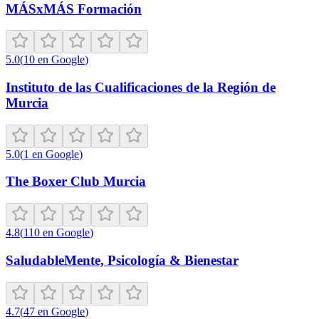
MÁSxMÁS Formación
5.0
(
10
en Google
)
Instituto de las Cualificaciones de la Región de
Murcia
5.0
(
1
en Google
)
The Boxer Club Murcia
4.8
(
110
en Google
)
SaludableMente, Psicología & Bienestar
4.7
(
47
en Google
)