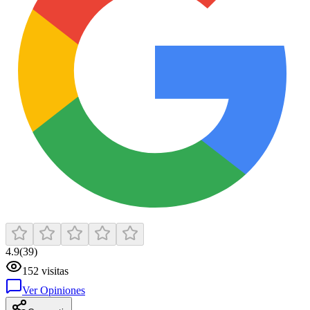
4.9
(
39
)
152
visitas
Ver Opiniones