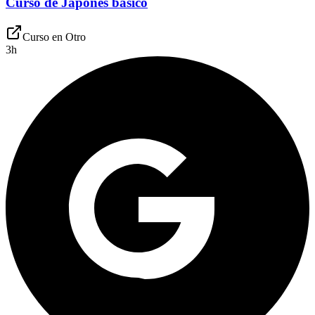
Curso de Japonés básico
Curso en
Otro
3
h