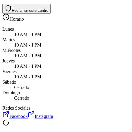
Reclamar este centro
Horario
Lunes
10 AM - 1 PM
Martes
10 AM - 1 PM
Miércoles
10 AM - 1 PM
Jueves
10 AM - 1 PM
Viernes
10 AM - 1 PM
Sábado
Cerrado
Domingo
Cerrado
Redes Sociales
Facebook
Instagram