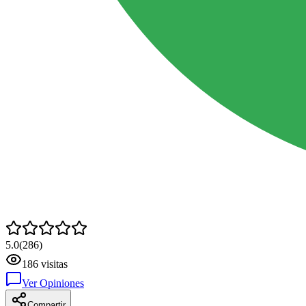
5.0
(
286
)
186
visitas
Ver Opiniones
Compartir