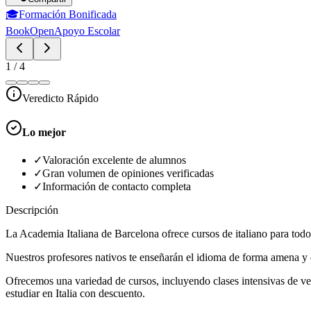
🎓
Formación Bonificada
BookOpen
Apoyo Escolar
1
/
4
Veredicto Rápido
Lo mejor
✓
Valoración excelente de alumnos
✓
Gran volumen de opiniones verificadas
✓
Información de contacto completa
Descripción
La Academia Italiana de Barcelona ofrece cursos de italiano para todos
Nuestros profesores nativos te enseñarán el idioma de forma amena y e
Ofrecemos una variedad de cursos, incluyendo clases intensivas de vera
estudiar en Italia con descuento.