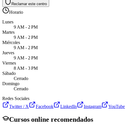
Reclamar este centro
Horario
Lunes
9 AM - 2 PM
Martes
9 AM - 2 PM
Miércoles
9 AM - 2 PM
Jueves
9 AM - 2 PM
Viernes
8 AM - 3 PM
Sábado
Cerrado
Domingo
Cerrado
Redes Sociales
Twitter / X
Facebook
LinkedIn
Instagram
YouTube
Cursos online recomendados