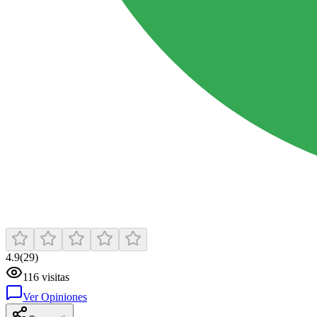
4.9
(
29
)
116
visitas
Ver Opiniones