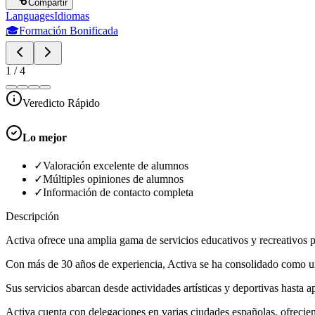
Compartir
Languages
Idiomas
🎓
Formación Bonificada
1
/
4
Veredicto Rápido
Lo mejor
✓
Valoración excelente de alumnos
✓
Múltiples opiniones de alumnos
✓
Información de contacto completa
Descripción
Activa ofrece una amplia gama de servicios educativos y recreativos p
Con más de 30 años de experiencia, Activa se ha consolidado como un r
Sus servicios abarcan desde actividades artísticas y deportivas hasta 
Activa cuenta con delegaciones en varias ciudades españolas, ofrecie