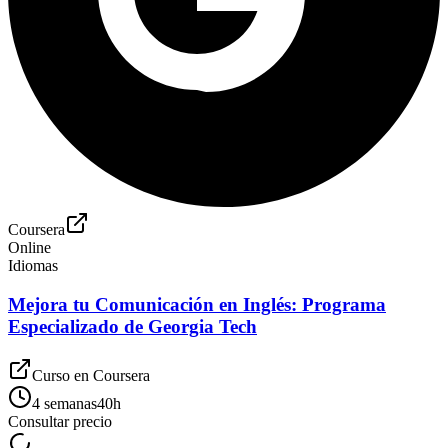
Coursera
Online
Idiomas
Mejora tu Comunicación en Inglés: Programa
Especializado de Georgia Tech
Curso en
Coursera
4 semanas
40
h
Consultar precio