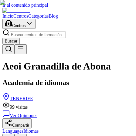
Ir al contenido principal
Inicio
Centros
Categorías
Blog
Centros
Buscar
Aeoi Granadilla de Abona
Academia de idiomas
TENERIFE
99
visitas
Ver Opiniones
Compartir
Languages
Idiomas