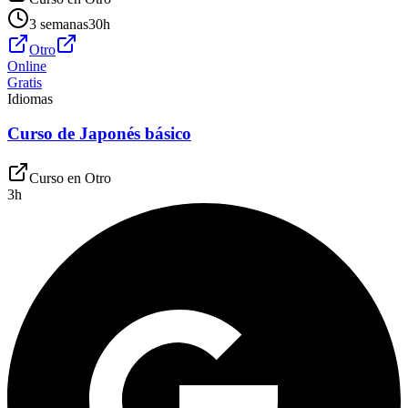
3 semanas
30
h
Otro
Online
Gratis
Idiomas
Curso de Japonés básico
Curso en
Otro
3
h