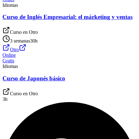
Idiomas
Curso de Inglés Empresarial: el márketing y ventas
Curso en
Otro
3 semanas
30
h
Otro
Online
Gratis
Idiomas
Curso de Japonés básico
Curso en
Otro
3
h