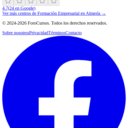
4.7
(
24
en Google
)
Ver más centros de
Formación Empresarial
en
Almería
→
©
2024-2026
ForoCursos. Todos los derechos reservados.
Sobre nosotros
Privacidad
Términos
Contacto