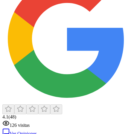
4.1
(
48
)
126
visitas
Ver Opiniones