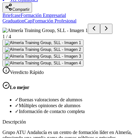
Compartir
Briefcase
Formación Empresarial
GraduationCap
Formación Profesional
1
/
4
Veredicto Rápido
Lo mejor
✓
Buenas valoraciones de alumnos
✓
Múltiples opiniones de alumnos
✓
Información de contacto completa
Descripción
Grupo ATU Andalucía es un centro de formación líder en Almería,
ofreciendo una amplia gama de cursos públicos y privados,