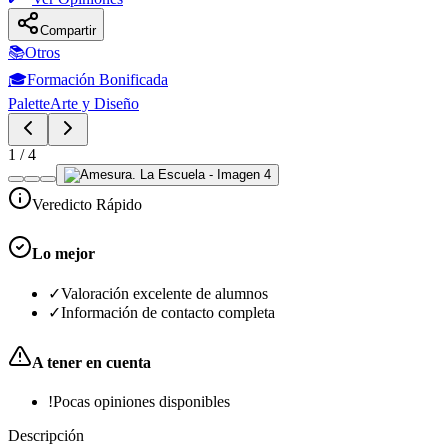
Compartir
📚
Otros
🎓
Formación Bonificada
Palette
Arte y Diseño
1
/
4
Veredicto Rápido
Lo mejor
✓
Valoración excelente de alumnos
✓
Información de contacto completa
A tener en cuenta
!
Pocas opiniones disponibles
Descripción