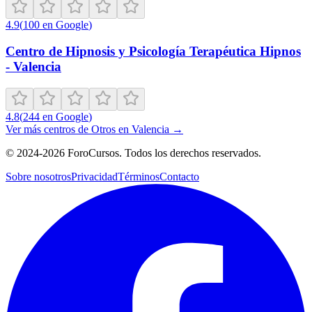
4.9
(
100
en Google
)
Centro de Hipnosis y Psicología Terapéutica Hipnos
- Valencia
4.8
(
244
en Google
)
Ver más centros de
Otros
en
Valencia
→
©
2024-2026
ForoCursos. Todos los derechos reservados.
Sobre nosotros
Privacidad
Términos
Contacto