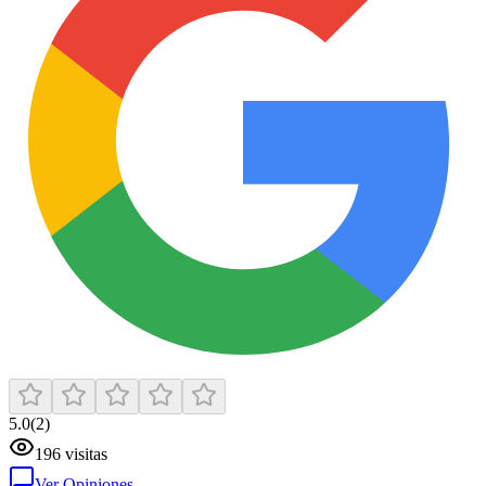
5.0
(
2
)
196
visitas
Ver Opiniones