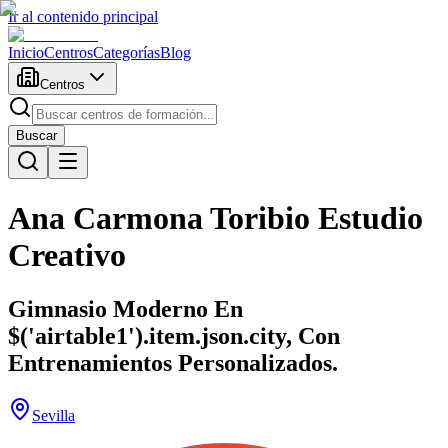
Ir al contenido principal
Inicio
Centros
Categorías
Blog
Centros
Buscar
Ana Carmona Toribio Estudio
Creativo
Gimnasio Moderno En
$('airtable1').item.json.city, Con
Entrenamientos Personalizados.
Sevilla