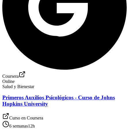
Coursera
Online
Salud y Bienestar
Primeros Auxilios Psicológicos - Curso de Johns
Hopkins University
Curso en
Coursera
6 semanas
12
h