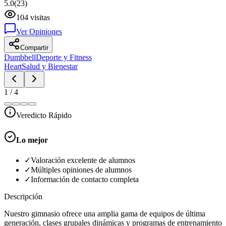
5.0
(
23
)
104
visitas
Ver Opiniones
Compartir
Dumbbell
Deporte y Fitness
Heart
Salud y Bienestar
1
/
4
Veredicto Rápido
Lo mejor
✓
Valoración excelente de alumnos
✓
Múltiples opiniones de alumnos
✓
Información de contacto completa
Descripción
Nuestro gimnasio ofrece una amplia gama de equipos de última
generación, clases grupales dinámicas y programas de entrenamiento