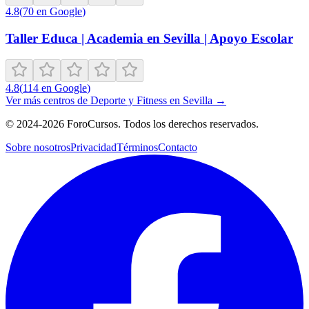
4.8
(
70
en Google
)
Taller Educa | Academia en Sevilla | Apoyo Escolar
4.8
(
114
en Google
)
Ver más centros de
Deporte y Fitness
en
Sevilla
→
©
2024-2026
ForoCursos. Todos los derechos reservados.
Sobre nosotros
Privacidad
Términos
Contacto