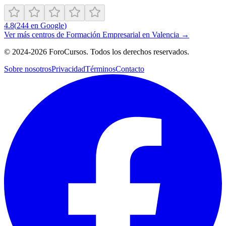
4.8
(
244
en Google
)
Ver más centros de
Formación Empresarial
en
Valencia
→
©
2024-2026
ForoCursos. Todos los derechos reservados.
Sobre nosotros
Privacidad
Términos
Contacto