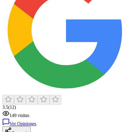
3.5
(
12
)
149
visitas
Ver Opiniones