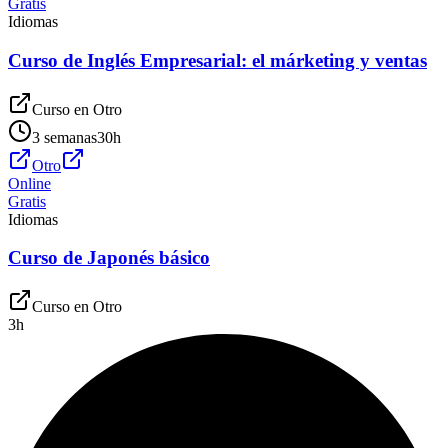
Gratis
Idiomas
Curso de Inglés Empresarial: el márketing y ventas
Curso en
Otro
3 semanas
30
h
Otro
Online
Gratis
Idiomas
Curso de Japonés básico
Curso en
Otro
3
h