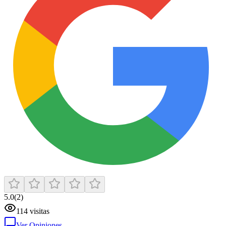
5.0
(
2
)
114
visitas
Ver Opiniones