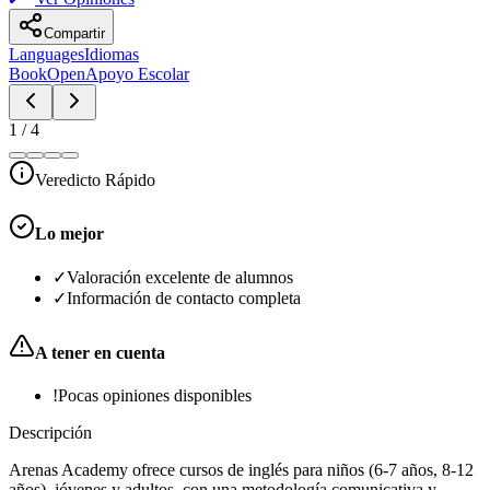
Compartir
Languages
Idiomas
BookOpen
Apoyo Escolar
1
/
4
Veredicto Rápido
Lo mejor
✓
Valoración excelente de alumnos
✓
Información de contacto completa
A tener en cuenta
!
Pocas opiniones disponibles
Descripción
Arenas Academy ofrece cursos de inglés para niños (6-7 años, 8-12
años), jóvenes y adultos, con una metodología comunicativa y