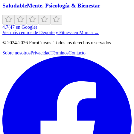
SaludableMente, Psicología & Bienestar
4.7
(
47
en Google
)
Ver más centros de
Deporte y Fitness
en
Murcia
→
©
2024-2026
ForoCursos. Todos los derechos reservados.
Sobre nosotros
Privacidad
Términos
Contacto