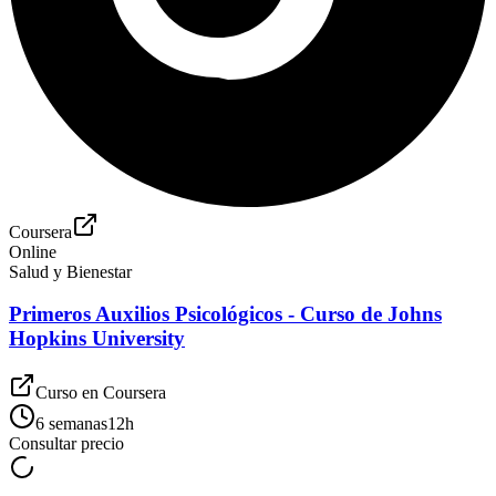
Coursera
Online
Salud y Bienestar
Primeros Auxilios Psicológicos - Curso de Johns
Hopkins University
Curso en
Coursera
6 semanas
12
h
Consultar precio