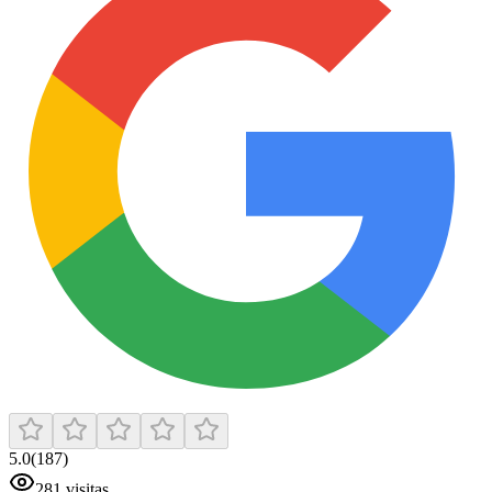
5.0
(
187
)
281
visitas