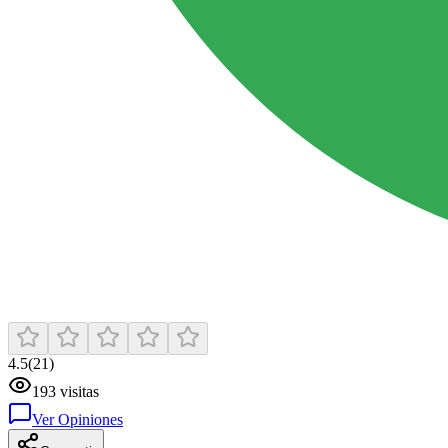
4.5
(
21
)
193
visitas
Ver Opiniones