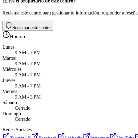
¿Eres el propietario de este centro?
Reclama este centro para gestionar tu información, responder a reseñas
Reclamar este centro
Horario
Lunes
9 AM - 7 PM
Martes
9 AM - 7 PM
Miércoles
9 AM - 7 PM
Jueves
9 AM - 7 PM
Viernes
9 AM - 3 PM
Sábado
Cerrado
Domingo
Cerrado
Redes Sociales