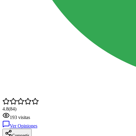
4.8
(
84
)
193
visitas
Ver Opiniones
Compartir