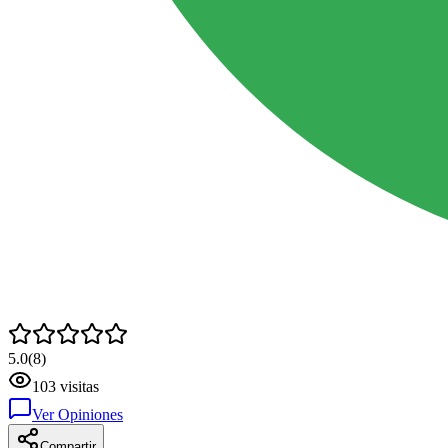
5.0
(
8
)
103
visitas
Ver Opiniones
Compartir