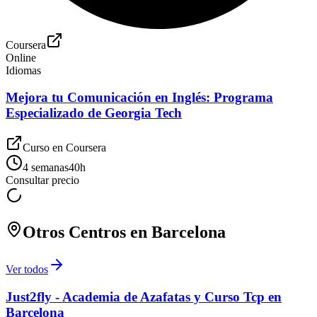
Coursera
Online
Idiomas
Mejora tu Comunicación en Inglés: Programa
Especializado de Georgia Tech
Curso en
Coursera
4 semanas
40
h
Consultar precio
Otros Centros en
Barcelona
Ver todos
Just2fly - Academia de Azafatas y Curso Tcp en
Barcelona