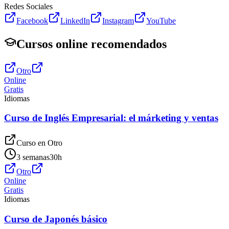
Redes Sociales
Facebook
LinkedIn
Instagram
YouTube
Cursos online recomendados
Otro
Online
Gratis
Idiomas
Curso de Inglés Empresarial: el márketing y ventas
Curso en
Otro
3 semanas
30
h
Otro
Online
Gratis
Idiomas
Curso de Japonés básico