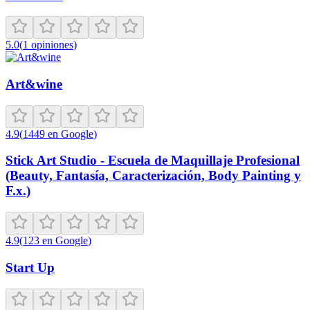
5.0
(
1
opiniones
)
Art&wine
4.9
(
1449
en Google
)
Stick Art Studio - Escuela de Maquillaje Profesional
(Beauty, Fantasía, Caracterización, Body Painting y
F.x.)
4.9
(
123
en Google
)
Start Up