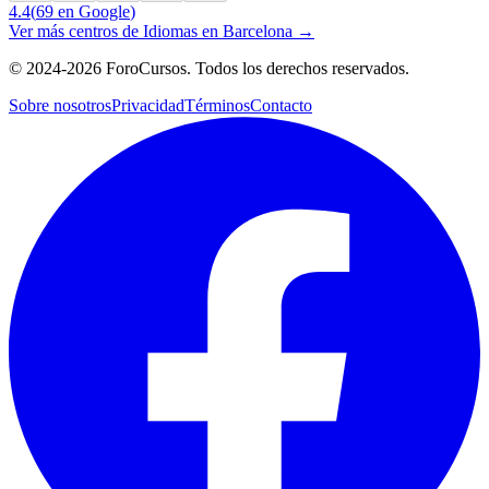
4.4
(
69
en Google
)
Ver más centros de
Idiomas
en
Barcelona
→
©
2024-2026
ForoCursos. Todos los derechos reservados.
Sobre nosotros
Privacidad
Términos
Contacto