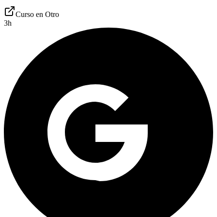
Curso en
Otro
3
h