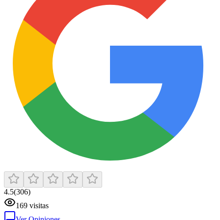
4.5
(
306
)
169
visitas
Ver Opiniones