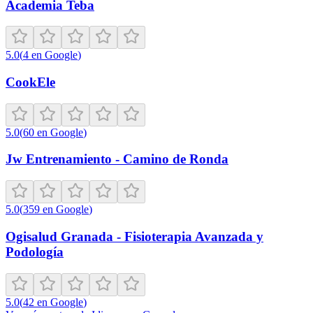
Academia Teba
5.0
(
4
en Google
)
CookEle
5.0
(
60
en Google
)
Jw Entrenamiento - Camino de Ronda
5.0
(
359
en Google
)
Ogisalud Granada - Fisioterapia Avanzada y
Podología
5.0
(
42
en Google
)