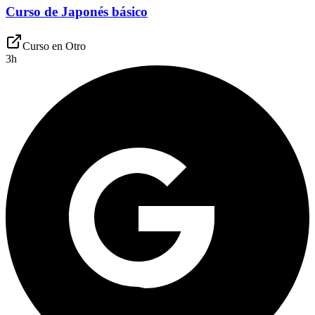
Curso de Japonés básico
Curso en
Otro
3
h