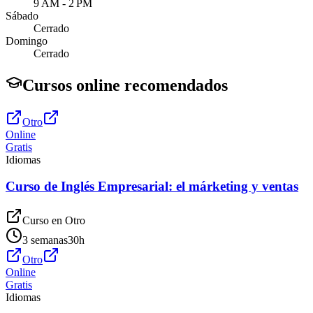
9 AM - 2 PM
Sábado
Cerrado
Domingo
Cerrado
Cursos online recomendados
Otro
Online
Gratis
Idiomas
Curso de Inglés Empresarial: el márketing y ventas
Curso en
Otro
3 semanas
30
h
Otro
Online
Gratis
Idiomas