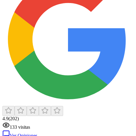
4.9
(
202
)
133
visitas
Ver Opiniones