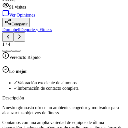
91
visitas
Ver Opiniones
Compartir
Dumbbell
Deporte y Fitness
1
/
4
Veredicto Rápido
Lo mejor
✓
Valoración excelente de alumnos
✓
Información de contacto completa
Descripción
Nuestro gimnasio ofrece un ambiente acogedor y motivador para
alcanzar tus objetivos de fitness.
Contamos con una amplia variedad de equipos de última
generación, incluyendo máquinas de cardio, pesas libres y áreas de