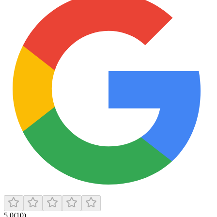
5.0
(
10
)