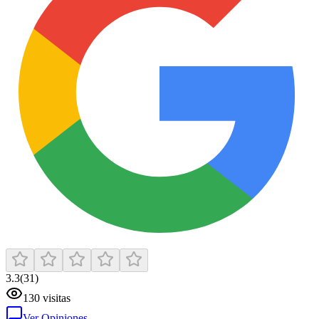
3.3
(
31
)
130
visitas
Ver Opiniones