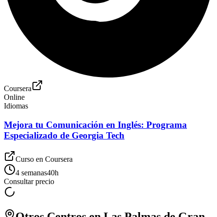
Coursera
Online
Idiomas
Mejora tu Comunicación en Inglés: Programa
Especializado de Georgia Tech
Curso en
Coursera
4 semanas
40
h
Consultar precio
Otros Centros en
Las Palmas de Gran