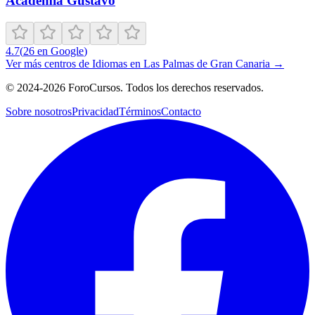
Academia Gustavo
4.7
(
26
en Google
)
Ver más centros de
Idiomas
en
Las Palmas de Gran Canaria
→
©
2024-2026
ForoCursos. Todos los derechos reservados.
Sobre nosotros
Privacidad
Términos
Contacto