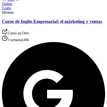
Online
Gratis
Idiomas
Curso de Inglés Empresarial: el márketing y ventas
Curso en
Otro
3 semanas
30
h