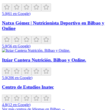
5.0
(
61
en Google
)
Natxo Gómez | Nutricionista Deportivo en Bilbao y
Online
5.0
(
56
en Google
)
Itziar Cantera Nutrición. Bilbao y Online.
5.0
(
206
en Google
)
Centro de Estudios Inatec
4.8
(
12
en Google
)
Ver más centros de
Idiomas
en
Bilbao
→