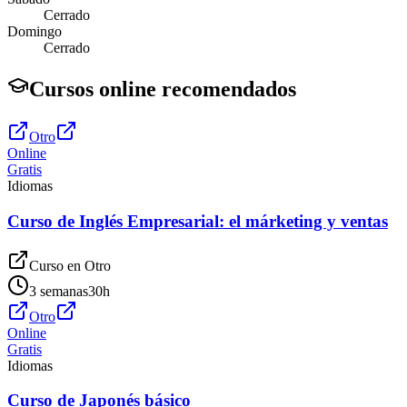
Cerrado
Domingo
Cerrado
Cursos online recomendados
Otro
Online
Gratis
Idiomas
Curso de Inglés Empresarial: el márketing y ventas
Curso en
Otro
3 semanas
30
h
Otro
Online
Gratis
Idiomas
Curso de Japonés básico