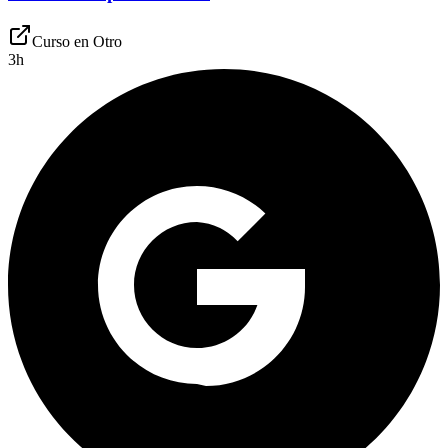
Curso en
Otro
3
h