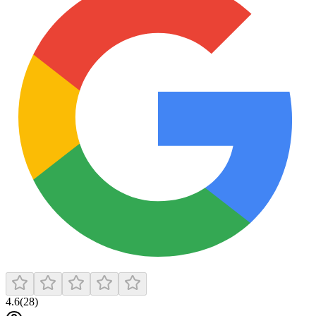
4.6
(
28
)