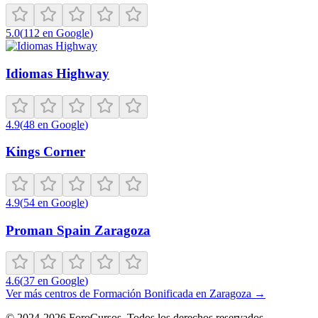
5.0
(
112
en Google
)
Idiomas Highway
4.9
(
48
en Google
)
Kings Corner
4.9
(
54
en Google
)
Proman Spain Zaragoza
4.6
(
37
en Google
)
Ver más centros de
Formación Bonificada
en
Zaragoza
→
©
2024-2026
ForoCursos. Todos los derechos reservados.