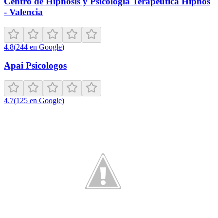
Centro de Hipnosis y Psicología Terapéutica Hipnos
- Valencia
4.8
(
244
en Google
)
Apai Psicologos
4.7
(
125
en Google
)