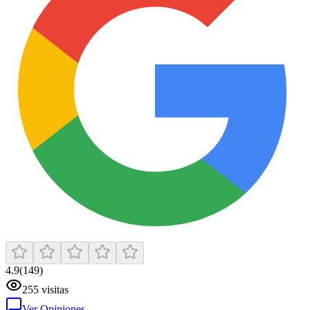
4.9
(
149
)
255
visitas
Ver Opiniones