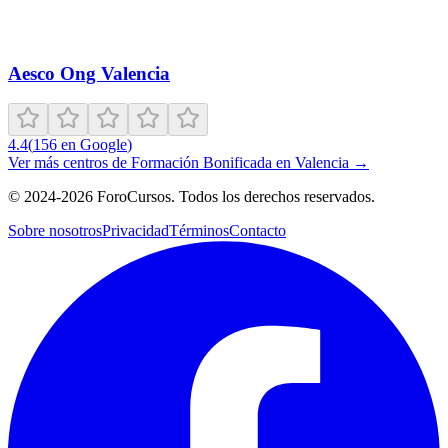
Aesco Ong Valencia
4.4
(
156
en Google
)
Ver más centros de
Formación Bonificada
en
Valencia
→
©
2024-2026
ForoCursos. Todos los derechos reservados.
Sobre nosotros
Privacidad
Términos
Contacto