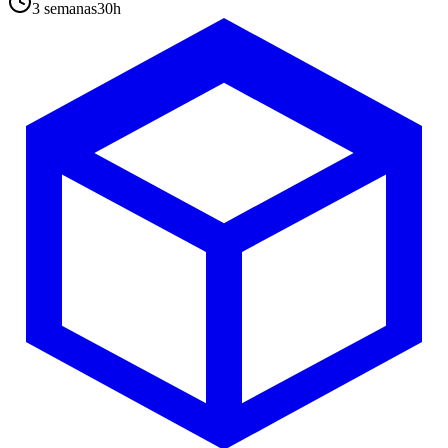
3 semanas
30
h