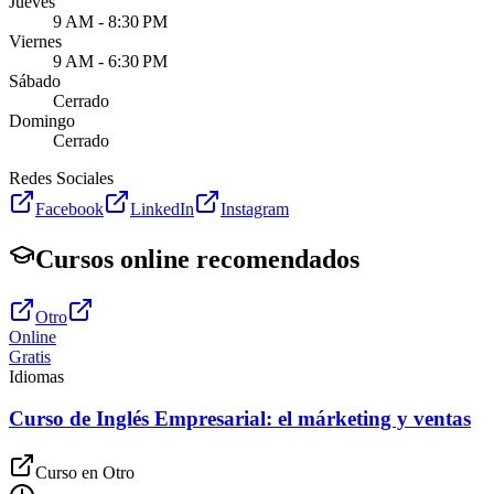
Jueves
9 AM - 8:30 PM
Viernes
9 AM - 6:30 PM
Sábado
Cerrado
Domingo
Cerrado
Redes Sociales
Facebook
LinkedIn
Instagram
Cursos online recomendados
Otro
Online
Gratis
Idiomas
Curso de Inglés Empresarial: el márketing y ventas
Curso en
Otro