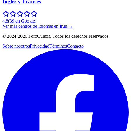
Inglés y Francés
4.8
(
39
en Google
)
Ver más centros de
Idiomas
en
Irun
→
©
2024-2026
ForoCursos. Todos los derechos reservados.
Sobre nosotros
Privacidad
Términos
Contacto