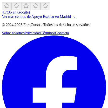
4.7
(
35
en Google
)
Ver más centros de
Apoyo Escolar
en
Madrid
→
©
2024-2026
ForoCursos. Todos los derechos reservados.
Sobre nosotros
Privacidad
Términos
Contacto