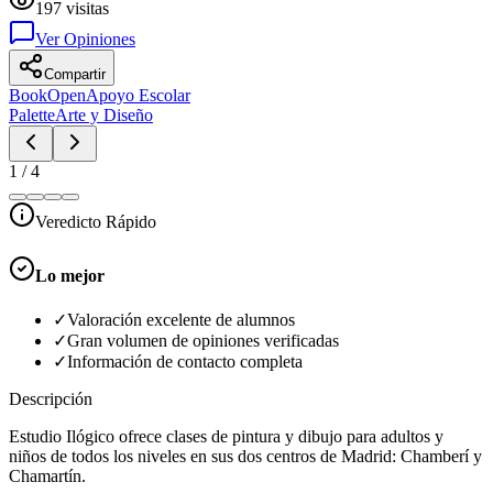
197
visitas
Ver Opiniones
Compartir
BookOpen
Apoyo Escolar
Palette
Arte y Diseño
1
/
4
Veredicto Rápido
Lo mejor
✓
Valoración excelente de alumnos
✓
Gran volumen de opiniones verificadas
✓
Información de contacto completa
Descripción
Estudio Ilógico ofrece clases de pintura y dibujo para adultos y
niños de todos los niveles en sus dos centros de Madrid: Chamberí y
Chamartín.