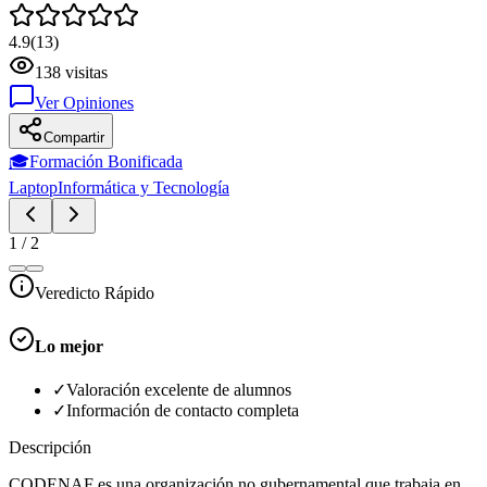
4.9
(
13
)
138
visitas
Ver Opiniones
Compartir
🎓
Formación Bonificada
Laptop
Informática y Tecnología
1
/
2
Veredicto Rápido
Lo mejor
✓
Valoración excelente de alumnos
✓
Información de contacto completa
Descripción
CODENAF es una organización no gubernamental que trabaja en