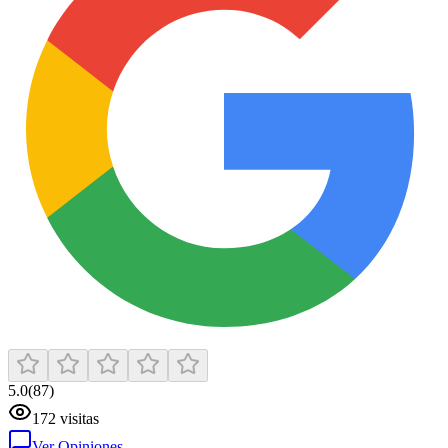
5.0
(
87
)
172
visitas
Ver Opiniones