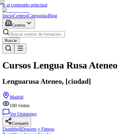
Ir al contenido principal
Inicio
Centros
Categorías
Blog
Centros
Buscar
Cursos Lengua Rusa Ateneo
Lenguarusa Ateneo, [ciudad]
Madrid
100
visitas
Ver Opiniones
Compartir
Dumbbell
Deporte y Fitness