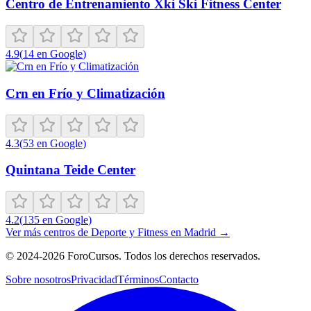
Centro de Entrenamiento Xki Ski Fitness Center
4.9
(
14
en Google
)
Crn en Frío y Climatización
4.3
(
53
en Google
)
Quintana Teide Center
4.2
(
135
en Google
)
Ver más centros de
Deporte y Fitness
en
Madrid
→
©
2024-2026
ForoCursos. Todos los derechos reservados.
Sobre nosotros
Privacidad
Términos
Contacto