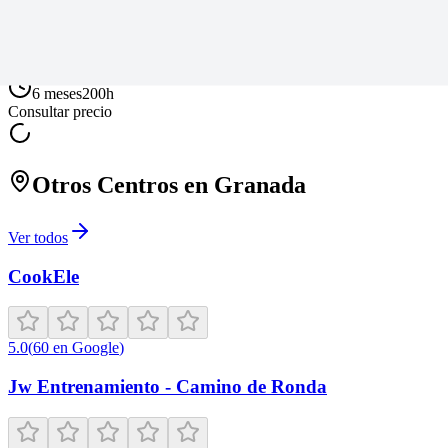
Certificado Profesional de Diseño UX de Google
Curso en
Coursera
6 meses
200
h
Consultar precio
Otros Centros en
Granada
Ver todos
CookEle
5.0
(
60
en Google
)
Jw Entrenamiento - Camino de Ronda