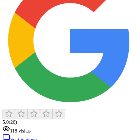
5.0
(
26
)
118
visitas
Ver Opiniones