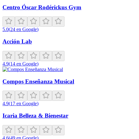
Centro Óscar Rodérickus Gym
5.0
(
24
en Google
)
Acción Lab
4.9
(
14
en Google
)
Compos Enseñanza Musical
4.9
(
17
en Google
)
Icaria Belleza & Bienestar
4.6
(
49
en Google
)