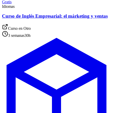
Gratis
Idiomas
Curso de Inglés Empresarial: el márketing y ventas
Curso en
Otro
3 semanas
30
h