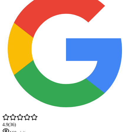
4.9
(
36
)