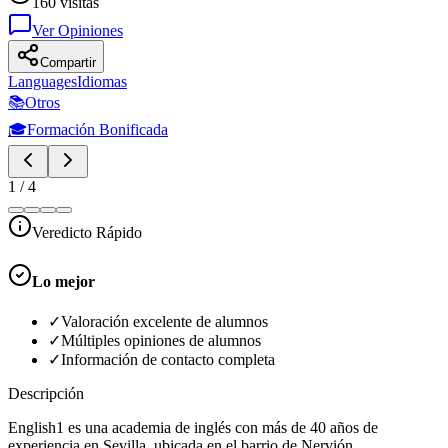
160
visitas
Ver Opiniones
Compartir
Languages
Idiomas
📚
Otros
🎓
Formación Bonificada
1
/
4
Veredicto Rápido
Lo mejor
✓
Valoración excelente de alumnos
✓
Múltiples opiniones de alumnos
✓
Información de contacto completa
Descripción
English1 es una academia de inglés con más de 40 años de
experiencia en Sevilla, ubicada en el barrio de Nervión.