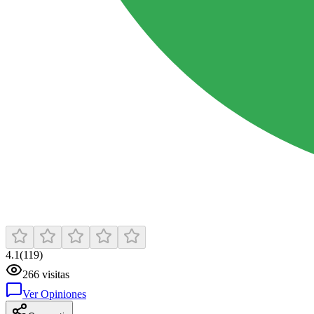
4.1
(
119
)
266
visitas
Ver Opiniones