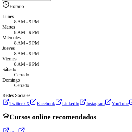
Horario
Lunes
8 AM - 9 PM
Martes
8 AM - 9 PM
Miércoles
8 AM - 9 PM
Jueves
8 AM - 9 PM
Viernes
8 AM - 9 PM
Sábado
Cerrado
Domingo
Cerrado
Redes Sociales
Twitter / X
Facebook
LinkedIn
Instagram
YouTube
Cursos online recomendados