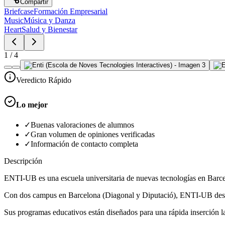
Compartir
Briefcase
Formación Empresarial
Music
Música y Danza
Heart
Salud y Bienestar
1
/
4
Veredicto Rápido
Lo mejor
✓
Buenas valoraciones de alumnos
✓
Gran volumen de opiniones verificadas
✓
Información de contacto completa
Descripción
ENTI-UB es una escuela universitaria de nuevas tecnologías en Barcel
Con dos campus en Barcelona (Diagonal y Diputació), ENTI-UB destaca
Sus programas educativos están diseñados para una rápida inserción 