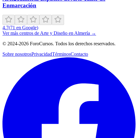
Enmarcación
4.7
(
71
en Google
)
Ver más centros de
Arte y Diseño
en
Almería
→
©
2024-2026
ForoCursos. Todos los derechos reservados.
Sobre nosotros
Privacidad
Términos
Contacto