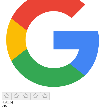
4.9
(
16
)