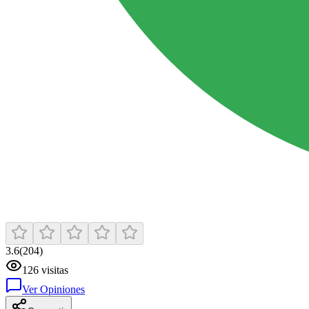
3.6
(
204
)
126
visitas
Ver Opiniones