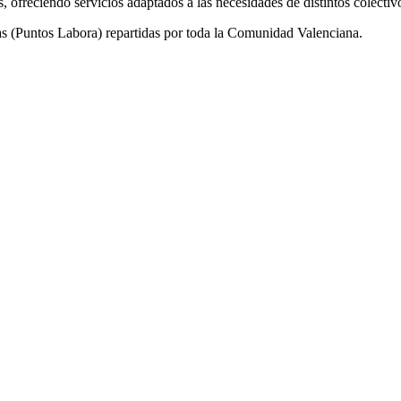
 ofreciendo servicios adaptados a las necesidades de distintos colectiv
icas (Puntos Labora) repartidas por toda la Comunidad Valenciana.