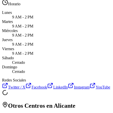
Horario
Lunes
9 AM - 2 PM
Martes
9 AM - 2 PM
Miércoles
9 AM - 2 PM
Jueves
9 AM - 2 PM
Viernes
9 AM - 2 PM
Sábado
Cerrado
Domingo
Cerrado
Redes Sociales
Twitter / X
Facebook
LinkedIn
Instagram
YouTube
Otros Centros en
Alicante