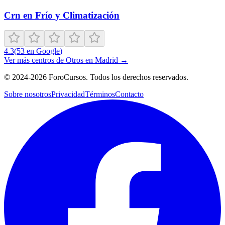
Crn en Frío y Climatización
4.3
(
53
en Google
)
Ver más centros de
Otros
en
Madrid
→
©
2024-2026
ForoCursos. Todos los derechos reservados.
Sobre nosotros
Privacidad
Términos
Contacto