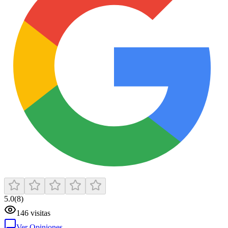
5.0
(
8
)
146
visitas
Ver Opiniones