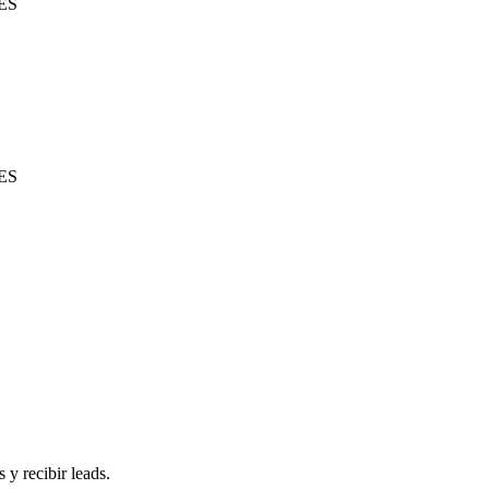
 ES
 ES
 y recibir leads.