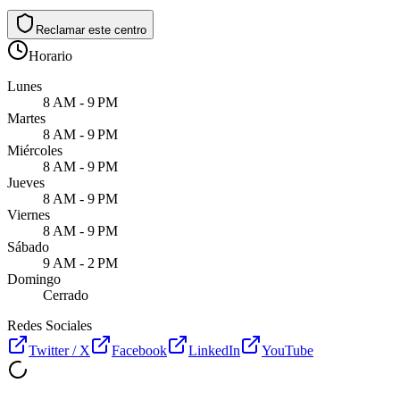
Reclamar este centro
Horario
Lunes
8 AM - 9 PM
Martes
8 AM - 9 PM
Miércoles
8 AM - 9 PM
Jueves
8 AM - 9 PM
Viernes
8 AM - 9 PM
Sábado
9 AM - 2 PM
Domingo
Cerrado
Redes Sociales
Twitter / X
Facebook
LinkedIn
YouTube