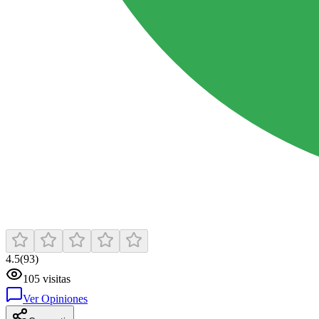
4.5
(
93
)
105
visitas
Ver Opiniones