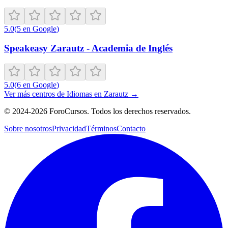
5.0
(
5
en Google
)
Speakeasy Zarautz - Academia de Inglés
5.0
(
6
en Google
)
Ver más centros de
Idiomas
en
Zarautz
→
©
2024-2026
ForoCursos. Todos los derechos reservados.
Sobre nosotros
Privacidad
Términos
Contacto