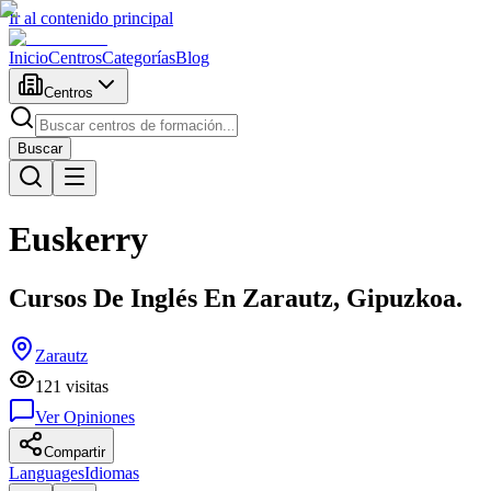
Ir al contenido principal
Inicio
Centros
Categorías
Blog
Centros
Buscar
Euskerry
Cursos De Inglés En Zarautz, Gipuzkoa.
Zarautz
121
visitas
Ver Opiniones
Compartir
Languages
Idiomas