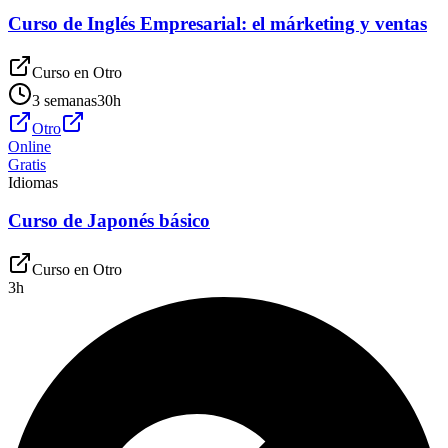
Curso de Inglés Empresarial: el márketing y ventas
Curso en
Otro
3 semanas
30
h
Otro
Online
Gratis
Idiomas
Curso de Japonés básico
Curso en
Otro
3
h