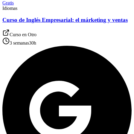
Gratis
Idiomas
Curso de Inglés Empresarial: el márketing y ventas
Curso en
Otro
3 semanas
30
h