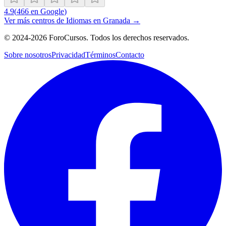
4.9
(
466
en Google
)
Ver más centros de
Idiomas
en
Granada
→
©
2024-2026
ForoCursos. Todos los derechos reservados.
Sobre nosotros
Privacidad
Términos
Contacto