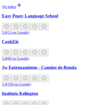
Ver todos
Easy Peasy Language School
5.0
(
13
en Google
)
CookEle
5.0
(
60
en Google
)
Jw Entrenamiento - Camino de Ronda
5.0
(
359
en Google
)
Instituto Kelington