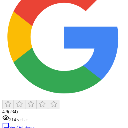
4.9
(
234
)
214
visitas
Ver Opiniones