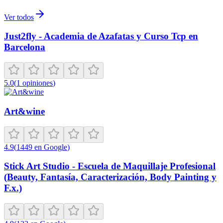
Ver todos
Just2fly - Academia de Azafatas y Curso Tcp en
Barcelona
5.0
(
1
opiniones
)
Art&wine
4.9
(
1449
en Google
)
Stick Art Studio - Escuela de Maquillaje Profesional
(Beauty, Fantasía, Caracterización, Body Painting y
F.x.)