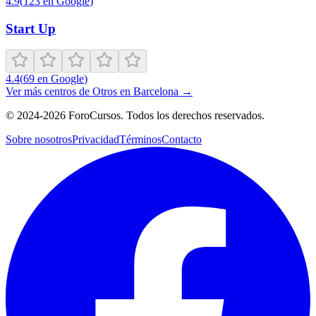
4.9
(
123
en Google
)
Start Up
4.4
(
69
en Google
)
Ver más centros de
Otros
en
Barcelona
→
©
2024-2026
ForoCursos. Todos los derechos reservados.
Sobre nosotros
Privacidad
Términos
Contacto