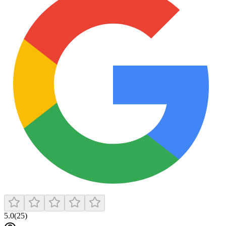
5.0
(
25
)