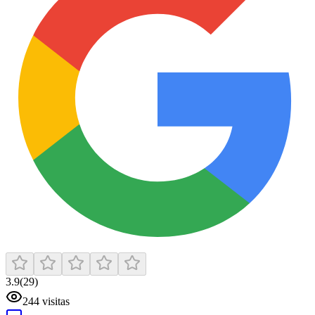
3.9
(
29
)
244
visitas