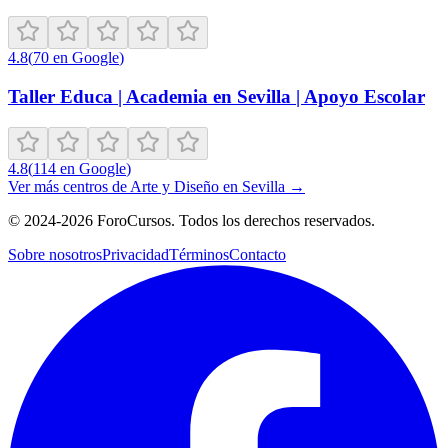
4.8
(
70
en Google
)
Taller Educa | Academia en Sevilla | Apoyo Escolar
4.8
(
114
en Google
)
Ver más centros de
Arte y Diseño
en
Sevilla
→
©
2024-2026
ForoCursos. Todos los derechos reservados.
Sobre nosotros
Privacidad
Términos
Contacto