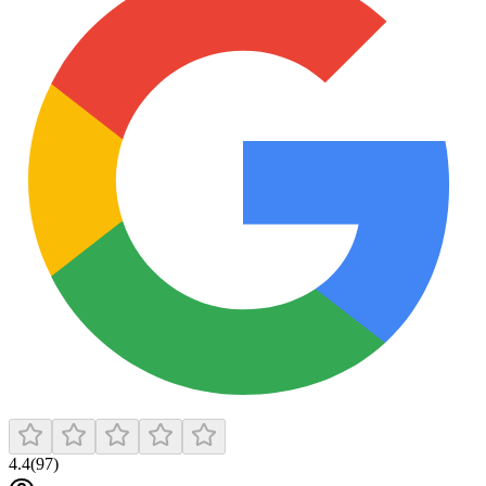
4.4
(
97
)